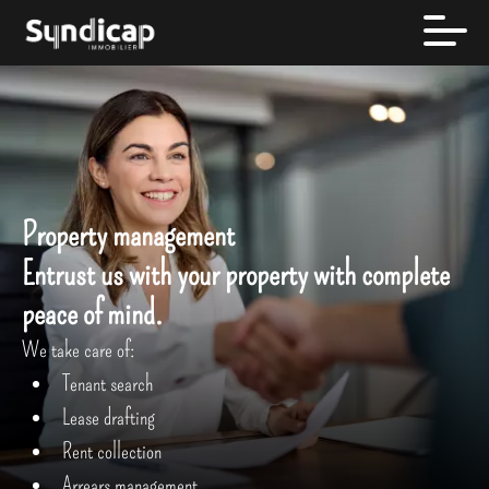
Property management
Entrust us with your property with complete
peace of mind.
We take care of:
Tenant search
Lease drafting
Rent collection
Arrears management