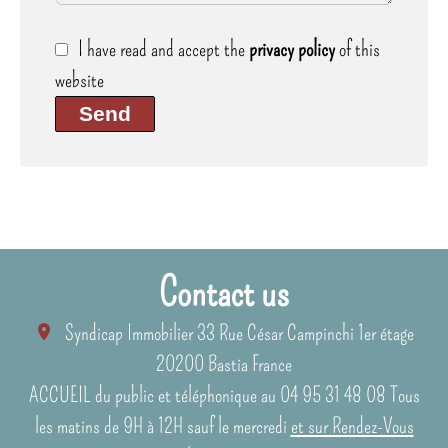
I have read and accept the
privacy policy
of this
website
Send
Contact us
Syndicap Immobilier
33 Rue César Campinchi 1er étage
20200
Bastia France
ACCUEIL du public et téléphonique au 04 95 31 48 08 Tous
les matins de 9H à 12H sauf le mercredi
et sur Rendez-Vous