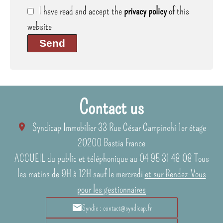
I have read and accept the
privacy policy
of this
website
Send
Contact us
Syndicap Immobilier
33 Rue César Campinchi 1er étage
20200
Bastia France
ACCUEIL du public et téléphonique au 04 95 31 48 08 Tous
les matins de 9H à 12H sauf le mercredi
et sur Rendez-Vous
pour les gestionnaires
Syndic : contact@syndicap.fr