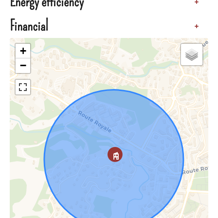
Energy efficiency
+
Financial
+
+
−