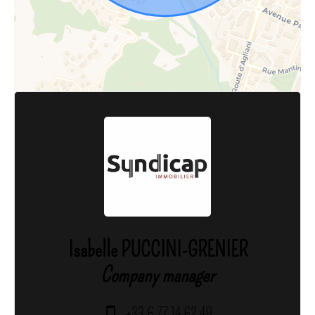
Isabelle PUCCINI-GRENIER
Company manager
+33 6 77 14 62 49