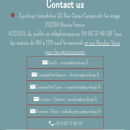
Contact us
Syndicap Immobilier
33 Rue César Campinchi 1er étage
20200
Bastia France
ACCUEIL du public et téléphonique au 04 95 31 48 08 Tous
les matins de 9H à 12H sauf le mercredi
et sur Rendez-Vous
pour les gestionnaires
Syndic : contact@syndicap.fr
Comptabilité Gérance : christine@syndicap.fr
Comptabilité Copro : comptabilité@syndicap.fr
Location / Gestion : annalisa@syndicap.fr
Direction /Vente : isabelle.grenier@syndicap.fr
+33 4 95 31 48 08