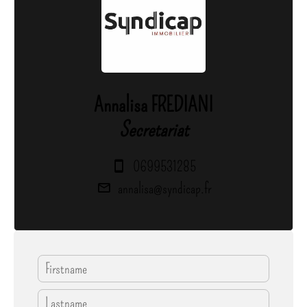
Annalisa FREDIANI
Secretariat
0699531285
annalisa@syndicap.fr