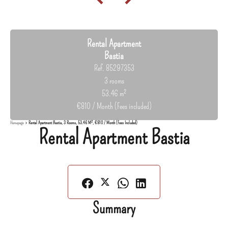
Rental Apartment
Bastia
Ref. 85297353
3 rooms
53.46 m²
€810 / Month (Fees included)
Homepage
Rental Apartment Bastia, 3 Rooms, 53.46 M², €810 / Month (Fees Included)
Rental Apartment Bastia
Summary