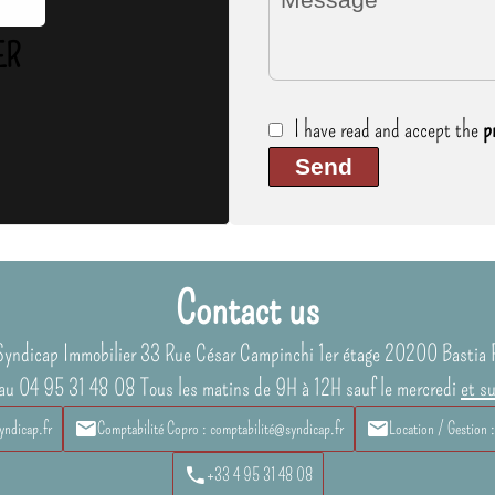
ER
I have read and accept the
p
Send
Contact us
Syndicap Immobilier
33 Rue César Campinchi 1er étage
20200
Bastia 
au 04 95 31 48 08 Tous les matins de 9H à 12H sauf le mercredi
et s
yndicap.fr
Comptabilité Copro : comptabilité@syndicap.fr
Location / Gestion 
+33 4 95 31 48 08