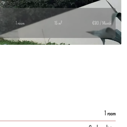
1 room
15 m²
€80 / Month
1 room