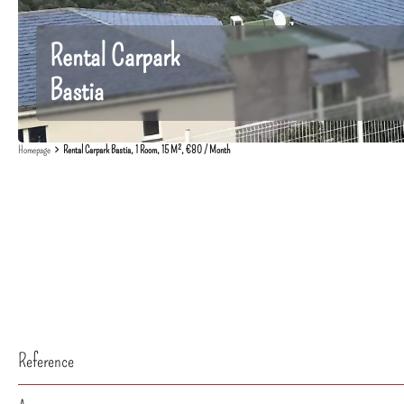
Rental Carpark
Bastia
Homepage
Rental Carpark Bastia, 1 Room, 15 M², €80 / Month
Reference