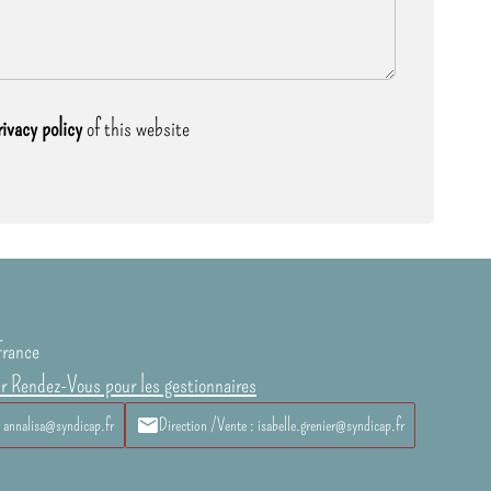
rivacy policy
of this website
France
ur Rendez-Vous pour les gestionnaires
: annalisa@syndicap.fr
Direction /Vente : isabelle.grenier@syndicap.fr