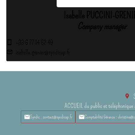
Isabelle PUCCINI-GRENI
Company manager
+33 6 77 14 62 49
isabelle.grenier@syndicap.fr
ACCUEIL du public et téléphonique 
Syndic : contact@syndicap.fr
Comptabilité Gérance : christine@s