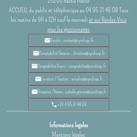
20200
Bastia France
ACCUEIL du public et téléphonique au 04 95 31 48 08 Tous
les matins de 9H à 12H sauf le mercredi
et sur Rendez-Vous
pour les gestionnaires
Syndic : contact@syndicap.fr
Comptabilité Gérance : christine@syndicap.fr
Comptabilité Copro : comptabilité@syndicap.fr
Location / Gestion : annalisa@syndicap.fr
Direction /Vente : isabelle.grenier@syndicap.fr
+33 4 95 31 48 08
Informations legales
Mentions légales