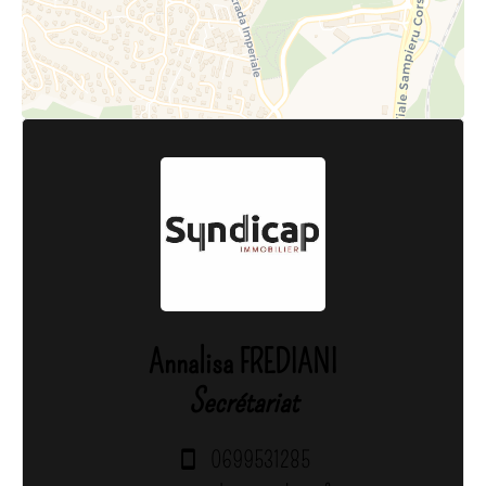
Annalisa FREDIANI
Secrétariat
0699531285