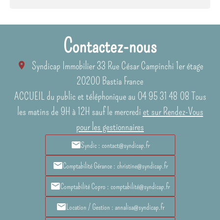
Contactez-nous
Syndicap Immobilier
33 Rue César Campinchi 1er étage
20200
Bastia France
ACCUEIL du public et téléphonique au 04 95 31 48 08 Tous
les matins de 9H à 12H sauf le mercredi
et sur Rendez-Vous
pour les gestionnaires
Syndic : contact@syndicap.fr
Comptabilité Gérance : christine@syndicap.fr
Comptabilité Copro : comptabilité@syndicap.fr
Location / Gestion : annalisa@syndicap.fr