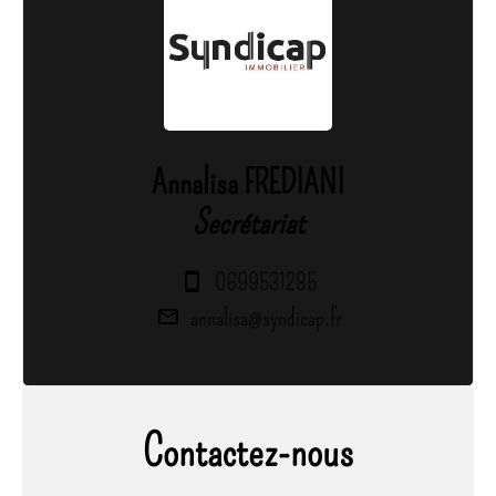
Annalisa FREDIANI
Secrétariat
0699531285
annalisa@syndicap.fr
Contactez-nous