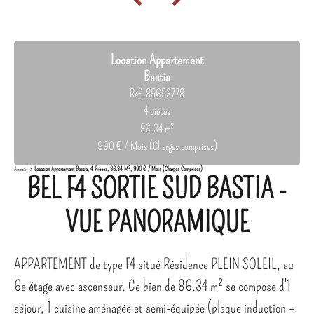
Location Appartement
Bastia
Réf. 85653778
4 pièces
86.34 m²
990 € / Mois (Charges comprises)
Accueil
Location Appartement Bastia, 4 Pièces, 86.34 M², 990 € / Mois (Charges Comprises)
BEL F4 SORTIE SUD BASTIA -
VUE PANORAMIQUE
APPARTEMENT de type F4 situé Résidence PLEIN SOLEIL, au
6e étage avec ascenseur. Ce bien de 86.34 m² se compose d'1
séjour, 1 cuisine aménagée et semi-équipée (plaque induction +