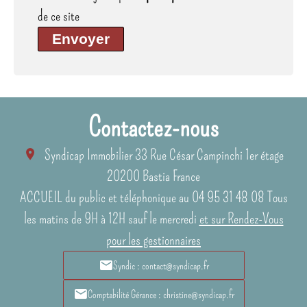
de ce site
Envoyer
Contactez-nous
Syndicap Immobilier
33 Rue César Campinchi 1er étage
20200
Bastia France
ACCUEIL du public et téléphonique au 04 95 31 48 08 Tous
les matins de 9H à 12H sauf le mercredi
et sur Rendez-Vous
pour les gestionnaires
Syndic : contact@syndicap.fr
Comptabilité Gérance : christine@syndicap.fr