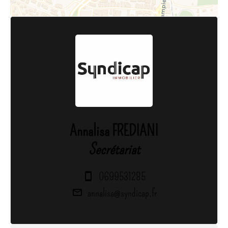
Annalisa FREDIANI
Secrétariat
0699531285
annalisa@syndicap.fr