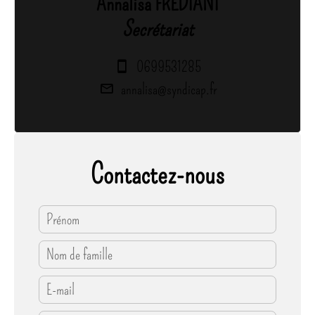
Annalisa FREDIANI
Secrétariat
0699531285
annalisa@syndicap.fr
Contactez-nous