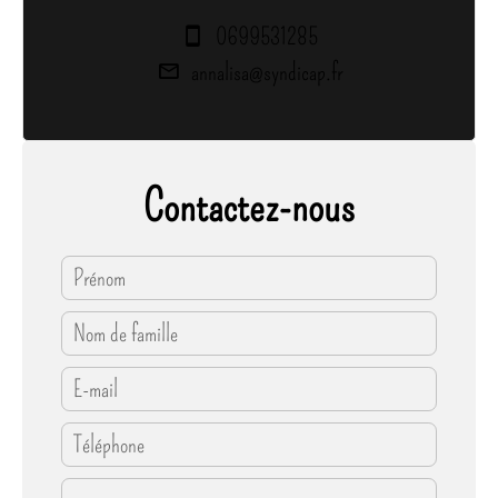
0699531285
annalisa@syndicap.fr
Contactez-nous