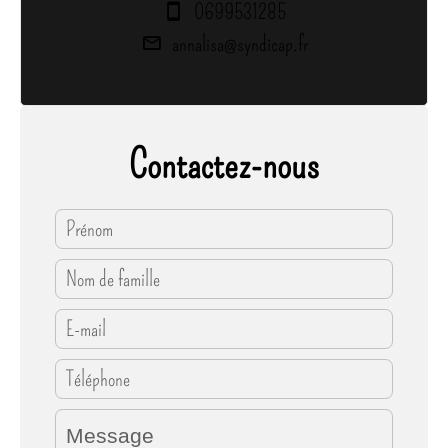
0699531285
annalisa@syndicap.fr
Contactez-nous