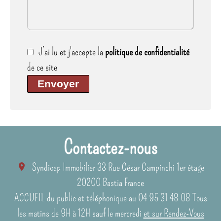
J’ai lu et j'accepte la
politique de confidentialité
de ce site
Envoyer
Contactez-nous
Syndicap Immobilier
33 Rue César Campinchi 1er étage
20200
Bastia France
ACCUEIL du public et téléphonique au 04 95 31 48 08 Tous
les matins de 9H à 12H sauf le mercredi
et sur Rendez-Vous