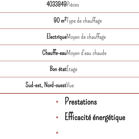
4033849
Pièces
90 m²
Type de chauffage
Electrique
Moyen de chauffage
Chauffe-eau
Moyen d'eau chaude
Bon état
Étage
Sud-est, Nord-ouest
Vue
Prestations
+
Efficacité énergétique
+
+