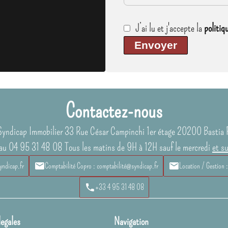
J’ai lu et j'accepte la
politiq
Envoyer
Contactez-nous
Syndicap Immobilier
33 Rue César Campinchi 1er étage
20200
Bastia 
au 04 95 31 48 08 Tous les matins de 9H à 12H sauf le mercredi
et s
yndicap.fr
Comptabilité Copro : comptabilité@syndicap.fr
Location / Gestion 
+33 4 95 31 48 08
legales
Navigation