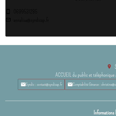
0699531285
annalisa@syndicap.fr
ACCUEIL du public et téléphonique 
Syndic : contact@syndicap.fr
Comptabilité Gérance : christine@s
Informations 