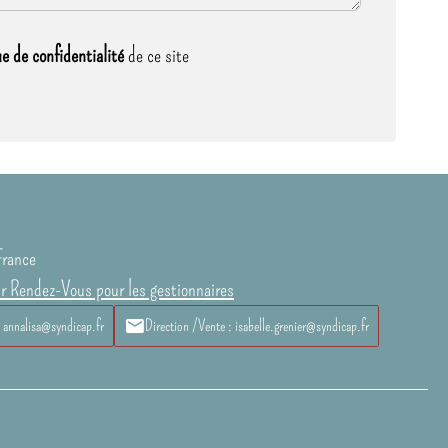
ue de confidentialité
de ce site
France
ur Rendez-Vous pour les gestionnaires
: annalisa@syndicap.fr
Direction /Vente : isabelle.grenier@syndicap.fr