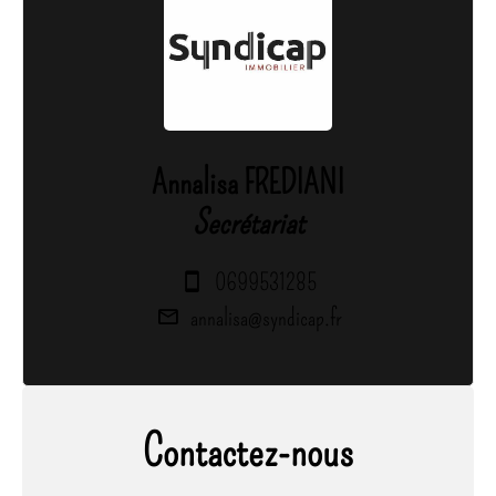
Annalisa FREDIANI
Secrétariat
0699531285
annalisa@syndicap.fr
Contactez-nous