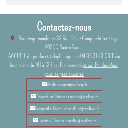
Contactez-nous
Syndicap Immobilier
33 Rue César Campinchi 1er étage
20200
Bastia France
ACCUEIL du public et téléphonique au 04 95 31 48 08 Tous
les matins de 9H à 12H sauf le mercredi
et sur Rendez-Vous
pour les gestionnaires
Syndic : contact@syndicap.fr
Comptabilité Gérance : christine@syndicap.fr
Comptabilité Copro : comptabilité@syndicap.fr
Location / Gestion : annalisa@syndicap.fr