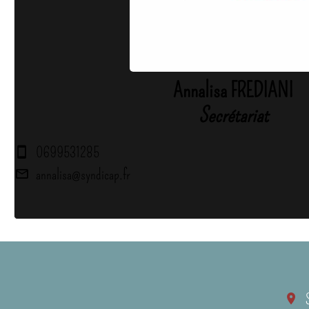
Annalisa FREDIANI
Secrétariat
0699531285
annalisa@syndicap.fr