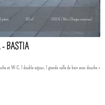
5 pièces
165 m²
1 650 € / Mois (Charges comprises)
- BASTIA
uche et W-C, 1 double-séjour, 1 grande salle de bain avec douche +