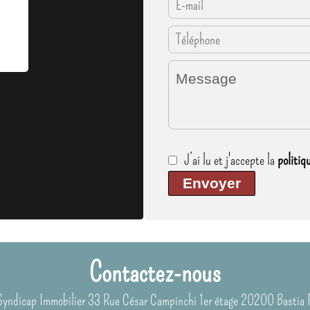
J’ai lu et j'accepte la
politiq
Envoyer
Contactez-nous
Syndicap Immobilier
33 Rue César Campinchi 1er étage
20200
Bastia 