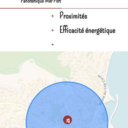
Panoramique Mer Port
Proximités
+
Efficacité énergétique
+
+