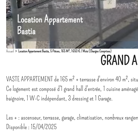
Location Appartement
Bastia
Accueil
Location Appartement Bastia, 5 Pièces, 165 M², 1 650 € / Mois (Charges Comprises)
GRAND A
VASTE APPARTEMENT de 165 m² + terrasse d'environ 40 m², situé d
Ce logement est composé d'1 grand hall d'entrée, 1 cuisine aménag
baignoire, 1 W-C indépendant, 3 dressing et 1 Garage.
Les + : ascenseur, terrasse, garage, climatisation, nombreux rang
Disponible : 15/04/2025