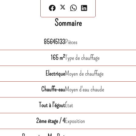
Sommaire
85645133
Pièces
165 m²
Type de chauffage
Electrique
Moyen de chauffage
Chauffe-eau
Moyen d'eau chaude
Tout à l'égout
État
2ème étage / 4
Exposition