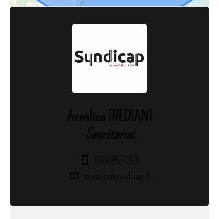
Annalisa FREDIANI
Secrétariat
0699531285
annalisa@syndicap.fr