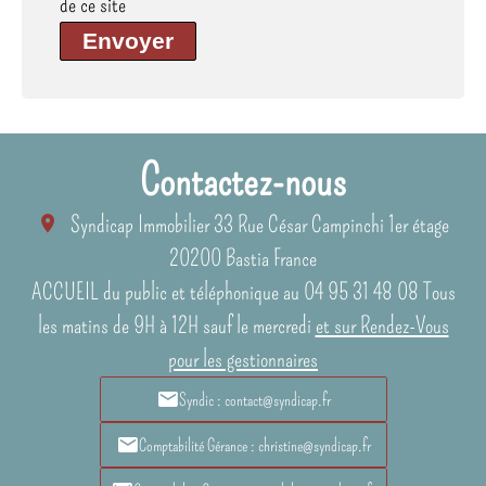
de ce site
Envoyer
Contactez-nous
Syndicap Immobilier
33 Rue César Campinchi 1er étage
20200
Bastia France
ACCUEIL du public et téléphonique au 04 95 31 48 08 Tous
les matins de 9H à 12H sauf le mercredi
et sur Rendez-Vous
pour les gestionnaires
Syndic : contact@syndicap.fr
Comptabilité Gérance : christine@syndicap.fr