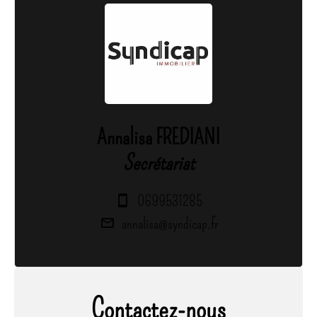
Annalisa FREDIANI
Secrétariat
0699531285
annalisa@syndicap.fr
Contactez-nous