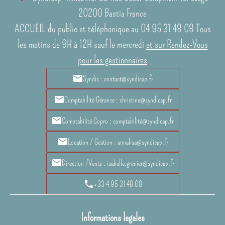
20200
Bastia France
ACCUEIL du public et téléphonique au 04 95 31 48 08 Tous
les matins de 9H à 12H sauf le mercredi
et sur Rendez-Vous
pour les gestionnaires
Syndic : contact@syndicap.fr
Comptabilité Gérance : christine@syndicap.fr
Comptabilité Copro : comptabilité@syndicap.fr
Location / Gestion : annalisa@syndicap.fr
Direction /Vente : isabelle.grenier@syndicap.fr
+33 4 95 31 48 08
Informations legales