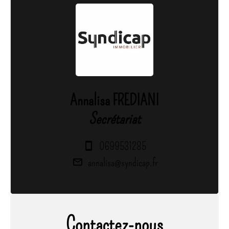
Annalisa FREDIANI
Secrétariat
0699531285
annalisa@syndicap.fr
Contactez-nous