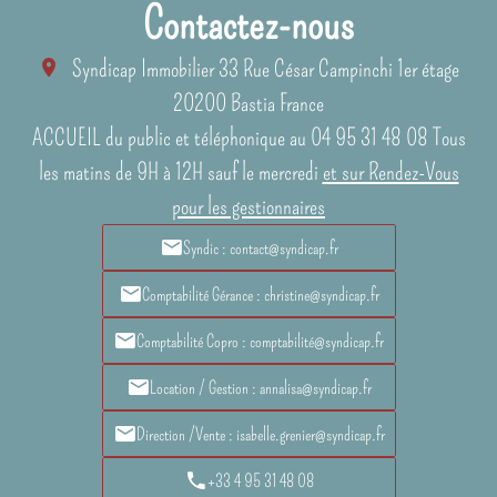
Contactez-nous
Syndicap Immobilier
33 Rue César Campinchi 1er étage
20200
Bastia France
ACCUEIL du public et téléphonique au 04 95 31 48 08 Tous
les matins de 9H à 12H sauf le mercredi
et sur Rendez-Vous
pour les gestionnaires
Syndic : contact@syndicap.fr
Comptabilité Gérance : christine@syndicap.fr
Comptabilité Copro : comptabilité@syndicap.fr
Location / Gestion : annalisa@syndicap.fr
Direction /Vente : isabelle.grenier@syndicap.fr
+33 4 95 31 48 08