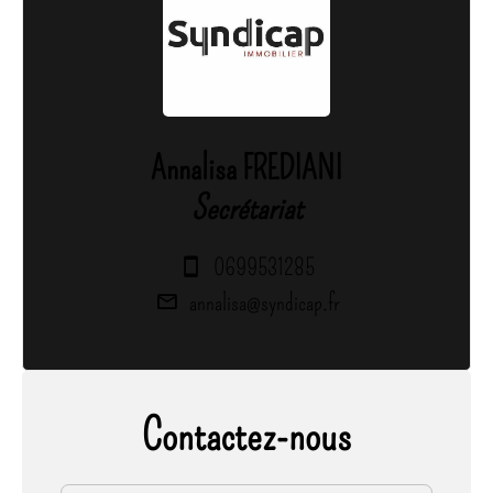
Annalisa FREDIANI
Secrétariat
0699531285
annalisa@syndicap.fr
Contactez-nous