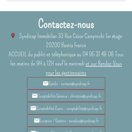
Contactez-nous
Syndicap Immobilier
33 Rue César Campinchi 1er étage
20200
Bastia France
ACCUEIL du public et téléphonique au 04 95 31 48 08 Tous
les matins de 9H à 12H sauf le mercredi
et sur Rendez-Vous
pour les gestionnaires
Syndic : contact@syndicap.fr
Comptabilité Gérance : christine@syndicap.fr
Comptabilité Copro : comptabilité@syndicap.fr
Location / Gestion : annalisa@syndicap.fr