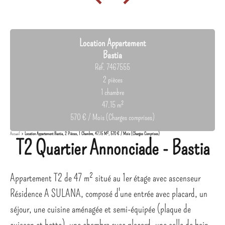
Location Appartement
Bastia
Réf. 7467555
2 pièces
1 chambre
47.15 m²
570 € / Mois (Charges comprises)
Accueil
Location Appartement Bastia, 2 Pièces, 1 Chambre, 47.15 M², 570 € / Mois (Charges Comprises)
T2 Quartier Annonciade - Bastia
Appartement T2 de 47 m² situé au 1er étage avec ascenseur
Résidence A SULANA, composé d'une entrée avec placard, un
séjour, une cuisine aménagée et semi-équipée (plaque de
cuisson et hotte), une chambre avec placard, une salle de bain