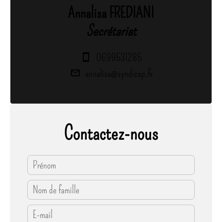
Annalisa FREDIANI
Secrétariat
0699531285
annalisa@syndicap.fr
Contactez-nous