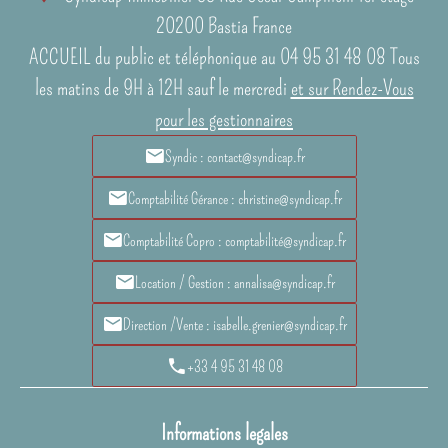
20200
Bastia France
ACCUEIL du public et téléphonique au 04 95 31 48 08 Tous
les matins de 9H à 12H sauf le mercredi
et sur Rendez-Vous
pour les gestionnaires
Syndic : contact@syndicap.fr
Comptabilité Gérance : christine@syndicap.fr
Comptabilité Copro : comptabilité@syndicap.fr
Location / Gestion : annalisa@syndicap.fr
Direction /Vente : isabelle.grenier@syndicap.fr
+33 4 95 31 48 08
Informations legales