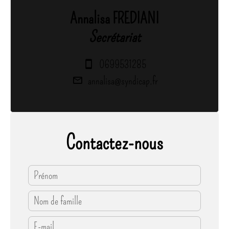
Annalisa FREDIANI
Secrétariat
0699531285
annalisa@syndicap.fr
Contactez-nous