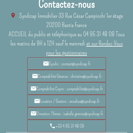
Contactez-nous
Syndicap Immobilier
33 Rue César Campinchi 1er étage
20200
Bastia France
ACCUEIL du public et téléphonique au 04 95 31 48 08 Tous
les matins de 9H à 12H sauf le mercredi
et sur Rendez-Vous
pour les gestionnaires
Syndic : contact@syndicap.fr
Comptabilité Gérance : christine@syndicap.fr
Comptabilité Copro : comptabilité@syndicap.fr
Location / Gestion : annalisa@syndicap.fr
Direction /Vente : isabelle.grenier@syndicap.fr
+33 4 95 31 48 08