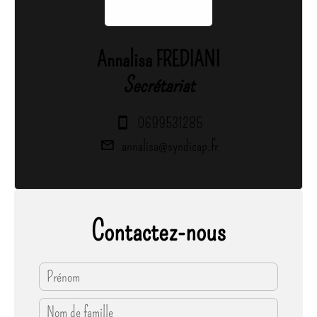
Annalisa FREDIANI
Secrétariat
0699531285
annalisa@syndicap.fr
Contactez-nous