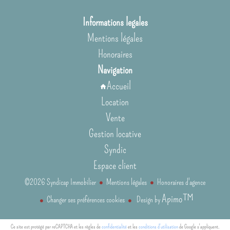
Informations legales
Mentions légales
Honoraires
Navigation
Accueil
Location
Vente
Gestion locative
Syndic
Espace client
©2026 Syndicap Immobilier
Mentions légales
Honoraires d'agence
Apimo™
Changer ses préférences cookies
Design by
Ce site est protégé par reCAPTCHA et les règles de
confidentialité
et les
conditions d'utilisation
de Google s'appliquent.