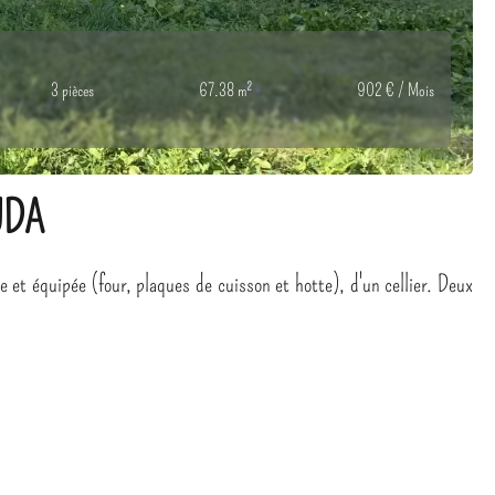
3 pièces
67.38 m²
902 € / Mois
UDA
équipée (four, plaques de cuisson et hotte), d'un cellier. Deux