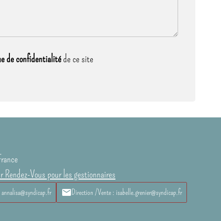
ue de confidentialité
de ce site
France
ur Rendez-Vous pour les gestionnaires
: annalisa@syndicap.fr
Direction /Vente : isabelle.grenier@syndicap.fr