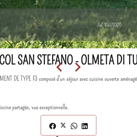
Réf. 83373320
 COL SAN STEFANO - OLMETA DI T
T DE TYPE F3 composé d'un séjour avec cuisine ouverte aménagée et 
iscine partagée, vue exceptionnelle.