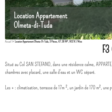
Location Appartement
Olmeta-di-Tuda
Accueil
Location Appartement Olmeta-Di-Tuda, 3 Pièces, 67.38 M², 902 € / Mois
F3
Situé au Col SAN STEFANO, dans une résidence calme, APPARTEMEN
chambres avec placard, une salle d'eau et un WC séparé.
Les + : climatisation, terrasse de 17m ², un jardin de 170 m², une p