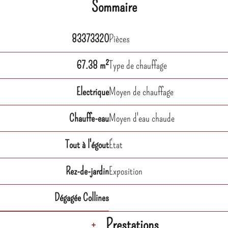
Sommaire
83373320
Pièces
67.38 m²
Type de chauffage
Electrique
Moyen de chauffage
Chauffe-eau
Moyen d'eau chaude
Tout à l'égout
État
Rez-de-jardin
Exposition
Dégagée Collines
Prestations
+