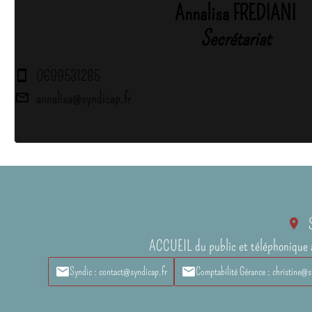
Annalisa FREDIANI
Secrétariat
0699531285
annalisa@syndicap.fr
ACCUEIL du public et téléphonique 
Syndic : contact@syndicap.fr
Comptabilité Gérance : christine@s