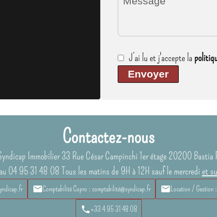
J’ai lu et j'accepte la
politiq
Envoyer
Contactez-nous
Syndicap Immobilier
33 Rue César Campinchi 1er étage
20200
Bastia 
au 04 95 31 48 08 Tous les matins de 9H à 12H sauf le mercredi
et s
yndicap.fr
Comptabilité Copro : comptabilité@syndicap.fr
Location / Gestion 
+33 4 95 31 48 08