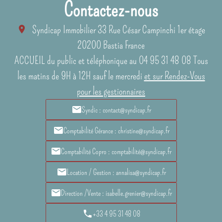
Contactez-nous
Syndicap Immobilier
33 Rue César Campinchi 1er étage
20200
Bastia France
ACCUEIL du public et téléphonique au 04 95 31 48 08 Tous
les matins de 9H à 12H sauf le mercredi
et sur Rendez-Vous
pour les gestionnaires
Syndic : contact@syndicap.fr
Comptabilité Gérance : christine@syndicap.fr
Comptabilité Copro : comptabilité@syndicap.fr
Location / Gestion : annalisa@syndicap.fr
Direction /Vente : isabelle.grenier@syndicap.fr
+33 4 95 31 48 08