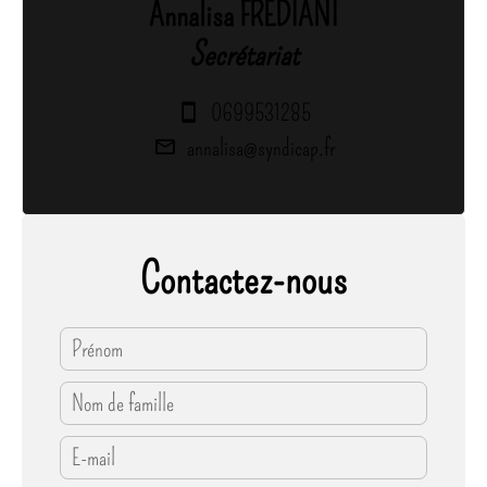
Annalisa FREDIANI
Secrétariat
0699531285
annalisa@syndicap.fr
Contactez-nous