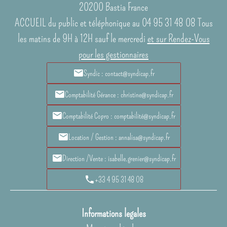
20200
Bastia France
ACCUEIL du public et téléphonique au 04 95 31 48 08 Tous
les matins de 9H à 12H sauf le mercredi
et sur Rendez-Vous
pour les gestionnaires
Syndic : contact@syndicap.fr
Comptabilité Gérance : christine@syndicap.fr
Comptabilité Copro : comptabilité@syndicap.fr
Location / Gestion : annalisa@syndicap.fr
Direction /Vente : isabelle.grenier@syndicap.fr
+33 4 95 31 48 08
Informations legales