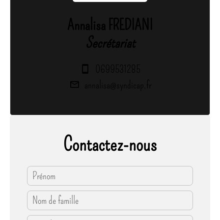
Annalisa FREDIANI
Secrétariat
0699531285
annalisa@syndicap.fr
Contactez-nous