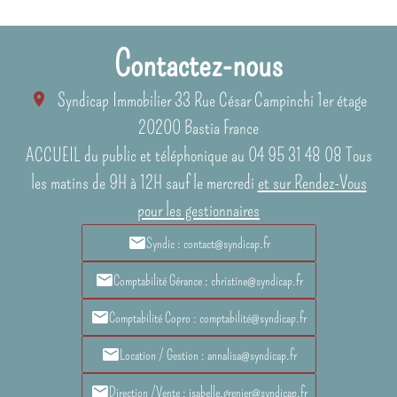
Contactez-nous
Syndicap Immobilier
33 Rue César Campinchi 1er étage
20200
Bastia France
ACCUEIL du public et téléphonique au 04 95 31 48 08 Tous
les matins de 9H à 12H sauf le mercredi
et sur Rendez-Vous
pour les gestionnaires
Syndic : contact@syndicap.fr
Comptabilité Gérance : christine@syndicap.fr
Comptabilité Copro : comptabilité@syndicap.fr
Location / Gestion : annalisa@syndicap.fr
Direction /Vente : isabelle.grenier@syndicap.fr