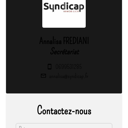
Annalisa FREDIANI
Secrétariat
0699531285
annalisa@syndicap.fr
Contactez-nous