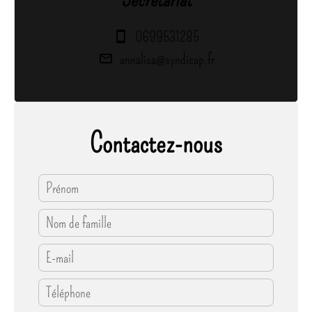
0699531285
annalisa@syndicap.fr
Contactez-nous