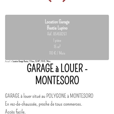
Location Garage
Bastia Lupino
Réf. 85458261
1 pièce
15 m²
110 € / Mois
Accueil
Location Garage Bastia, 1 Pièce, 15 M², 110 € / Mois
GARAGE à LOUER -
MONTESORO
GARAGE à louer situé au POLYGONE à MONTESORO
En rez-de-chaussée, proche de tous commerces.
Accès facile.