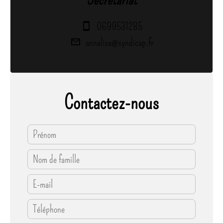
0699531285
annalisa@syndicap.fr
Contactez-nous