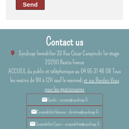
Send
Contact us
Syndicap Immobilier
33 Rue César Campinchi 1er étage
20200
Bastia France
ACCUEIL du public et téléphonique au 04 95 31 48 08 Tous
les matins de 9H à 12H sauf le mercredi
et sur Rendez-Vous
pour les gestionnaires
Syndic : contact@syndicap.fr
Comptabilité Gérance : christine@syndicap.fr
Comptabilité Copro : comptabilité@syndicap.fr