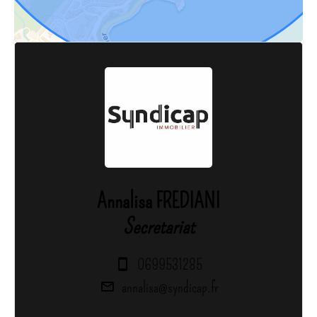
Annalisa FREDIANI
Secretariat
0699531285
annalisa@syndicap.fr