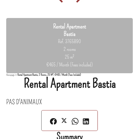
Rental Apartment
Bastia
Ref. 3765890
2 rooms
25 m²
€465 / Month (Fees included)
Homepage
Rental Apartment Bastia, 2 Rooms, 25 M², €465 / Month (Fees Included)
Rental Apartment Bastia
PAS D'ANIMAUX
Summary