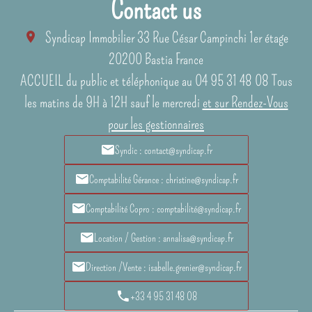
Contact us
Syndicap Immobilier
33 Rue César Campinchi 1er étage
20200
Bastia France
ACCUEIL du public et téléphonique au 04 95 31 48 08 Tous
les matins de 9H à 12H sauf le mercredi
et sur Rendez-Vous
pour les gestionnaires
Syndic : contact@syndicap.fr
Comptabilité Gérance : christine@syndicap.fr
Comptabilité Copro : comptabilité@syndicap.fr
Location / Gestion : annalisa@syndicap.fr
Direction /Vente : isabelle.grenier@syndicap.fr
+33 4 95 31 48 08