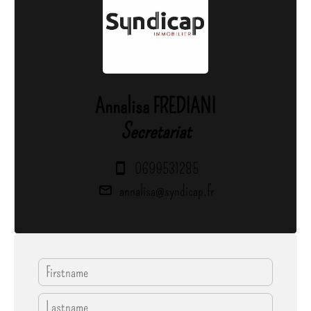
Annalisa FREDIANI
Secretariat
0699531285
annalisa@syndicap.fr