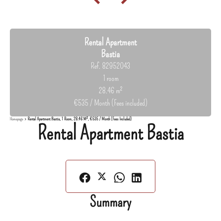
Rental Apartment
Bastia
Ref. 82952043
1 room
28.46 m²
€535 / Month (Fees included)
Homepage
Rental Apartment Bastia, 1 Room, 28.46 M², €535 / Month (Fees Included)
Rental Apartment Bastia
Summary