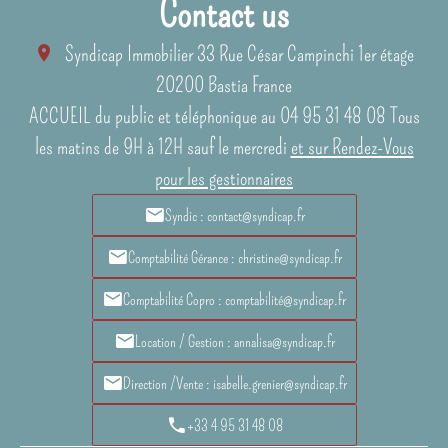
Contact us
Syndicap Immobilier
33 Rue César Campinchi 1er étage
20200
Bastia France
ACCUEIL du public et téléphonique au 04 95 31 48 08 Tous
les matins de 9H à 12H sauf le mercredi
et sur Rendez-Vous
pour les gestionnaires
Syndic : contact@syndicap.fr
Comptabilité Gérance : christine@syndicap.fr
Comptabilité Copro : comptabilité@syndicap.fr
Location / Gestion : annalisa@syndicap.fr
Direction /Vente : isabelle.grenier@syndicap.fr
+33 4 95 31 48 08