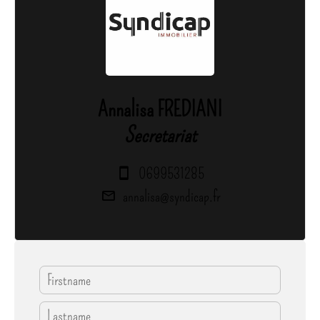
Annalisa FREDIANI
Secretariat
0699531285
annalisa@syndicap.fr