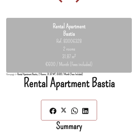
Rental Apartment
Bastia
Ref. 83006328
2 rooms
31.87 m²
€600 / Month (Fees included)
Homepage
Rental Apartment Bastia, 2 Rooms, 31.87 M², €600 / Month (Fees Included)
Rental Apartment Bastia
Summary