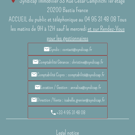
Syndicap Immobilier
33 Rue César Campinchi 1er étage
20200
Bastia France
ACCUEIL du public et téléphonique au 04 95 31 48 08 Tous
les matins de 9H à 12H sauf le mercredi
et sur Rendez-Vous
pour les gestionnaires
Syndic : contact@syndicap.fr
Comptabilité Gérance : christine@syndicap.fr
Comptabilité Copro : comptabilité@syndicap.fr
Location / Gestion : annalisa@syndicap.fr
Direction /Vente : isabelle.grenier@syndicap.fr
+33 4 95 31 48 08
Legal notice