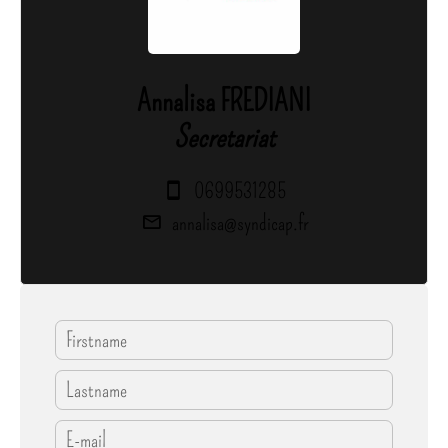
Annalisa FREDIANI
Secretariat
0699531285
annalisa@syndicap.fr