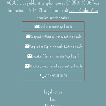
ACCUEIL du public et téléphonique au 04 95 31 48 08 Tous
les matins de 9H à 12H sauf le mercredi
et sur Rendez-Vous
pour les gestionnaires
Syndic : contact@syndicap.fr
Comptabilité Gérance : christine@syndicap.fr
Comptabilité Copro : comptabilité@syndicap.fr
Location / Gestion : annalisa@syndicap.fr
Direction /Vente : isabelle.grenier@syndicap.fr
+33 4 95 31 48 08
Legal notice
Fees