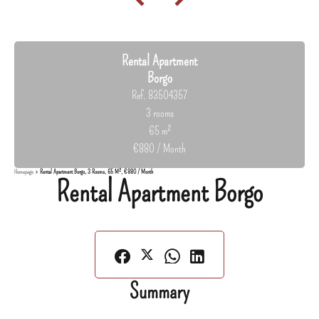
Rental Apartment
Borgo
Ref. 83504357
3 rooms
65 m²
€880 / Month
Homepage
Rental Apartment Borgo, 3 Rooms, 65 M², €880 / Month
Rental Apartment Borgo
Summary