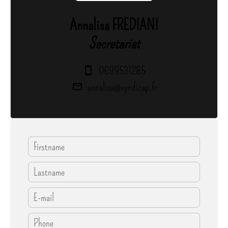
Annalisa FREDIANI
Secretariat
0699531285
annalisa@syndicap.fr