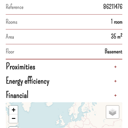
Reference
86211476
Rooms
1 room
Area
35 m²
Floor
Basement
Proximities
+
Energy efficiency
+
Financial
+
+
−