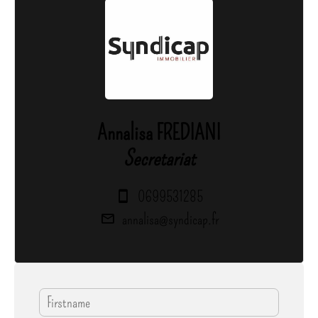
Annalisa FREDIANI
Secretariat
0699531285
annalisa@syndicap.fr