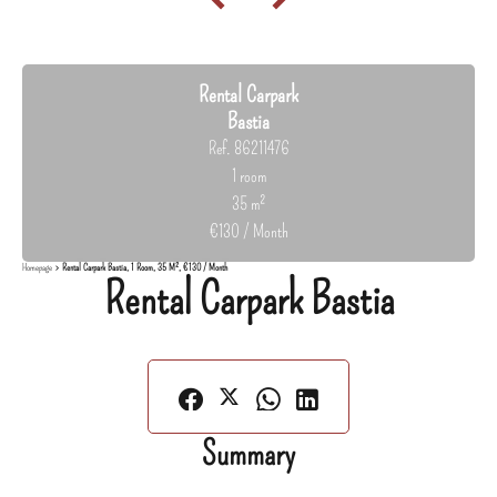
Rental Carpark
Bastia
Ref. 86211476
1 room
35 m²
€130 / Month
Homepage
Rental Carpark Bastia, 1 Room, 35 M², €130 / Month
Rental Carpark Bastia
Summary