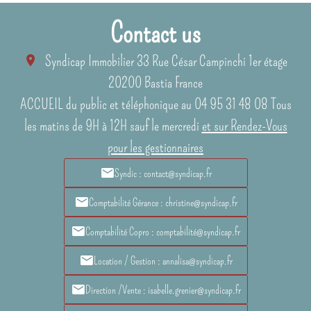
Contact us
Syndicap Immobilier
33 Rue César Campinchi 1er étage
20200
Bastia France
ACCUEIL du public et téléphonique au 04 95 31 48 08 Tous
les matins de 9H à 12H sauf le mercredi
et sur Rendez-Vous
pour les gestionnaires
Syndic : contact@syndicap.fr
Comptabilité Gérance : christine@syndicap.fr
Comptabilité Copro : comptabilité@syndicap.fr
Location / Gestion : annalisa@syndicap.fr
Direction /Vente : isabelle.grenier@syndicap.fr