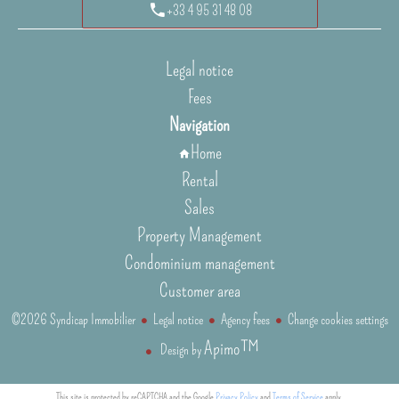
+33 4 95 31 48 08
Legal notice
Fees
Navigation
Home
Rental
Sales
Property Management
Condominium management
Customer area
©2026 Syndicap Immobilier
Legal notice
Agency fees
Change cookies settings
Apimo™
Design by
This site is protected by reCAPTCHA and the Google
Privacy Policy
and
Terms of Service
apply.