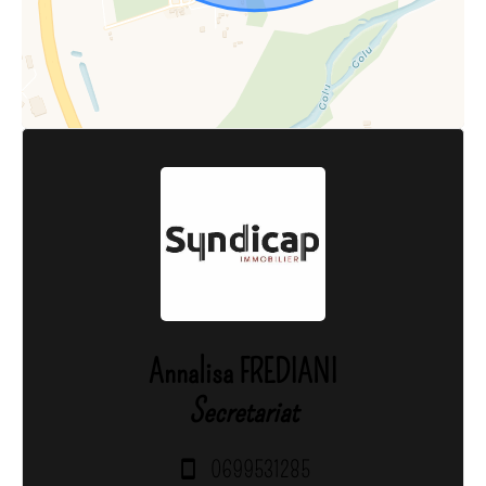
Annalisa FREDIANI
Secretariat
0699531285