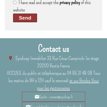
I have read and accept the
privacy policy
of this
website
Send
Contact us
Syndicap Immobilier
33 Rue César Campinchi 1er étage
20200
Bastia France
ACCUEIL du public et téléphonique au 04 95 31 48 08 Tous
les matins de 9H à 12H sauf le mercredi
et sur Rendez-Vous
pour les gestionnaires
Syndic : contact@syndicap.fr
Comptabilité Gérance : christine@syndicap.fr