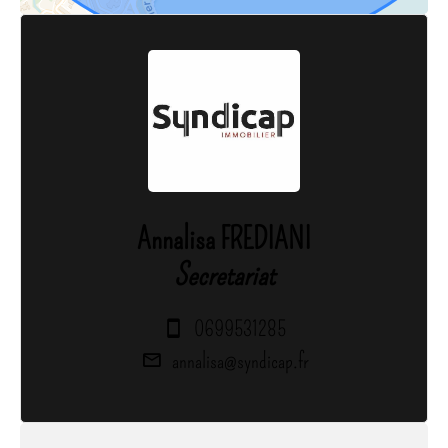
Annalisa FREDIANI
Secretariat
0699531285
annalisa@syndicap.fr