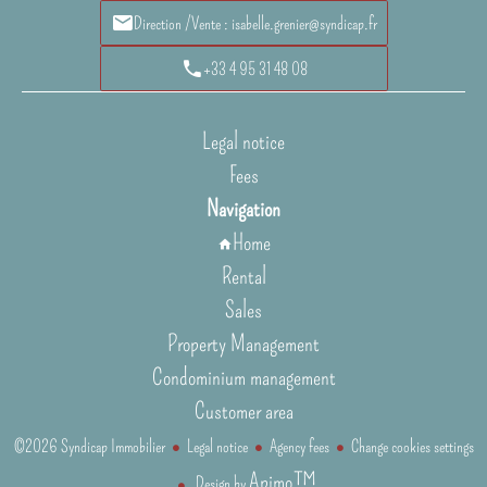
Direction /Vente : isabelle.grenier@syndicap.fr
+33 4 95 31 48 08
Legal notice
Fees
Navigation
Home
Rental
Sales
Property Management
Condominium management
Customer area
©2026 Syndicap Immobilier
Legal notice
Agency fees
Change cookies settings
Apimo™
Design by