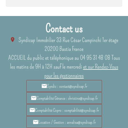
Contact us
Syndicap Immobilier
33 Rue César Campinchi 1er étage
20200
Bastia France
ACCUEIL du public et téléphonique au 04 95 31 48 08 Tous
les matins de 9H à 12H sauf le mercredi
et sur Rendez-Vous
pour les gestionnaires
Syndic : contact@syndicap.fr
Comptabilité Gérance : christine@syndicap.fr
Comptabilité Copro : comptabilité@syndicap.fr
Location / Gestion : annalisa@syndicap.fr