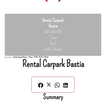
Rental Carpark
Bastia
Ref. 638-1571
1 room
15 m²
€120 / Month
Homepage
Rental Carpark Bastia, 1 Room, 15 M², €120 / Month
Rental Carpark Bastia
Summary