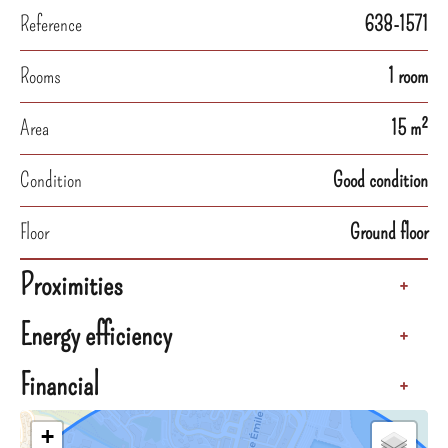
Reference
638-1571
Rooms
1 room
Area
15 m²
Condition
Good condition
Floor
Ground floor
Proximities
+
Energy efficiency
+
Financial
+
+