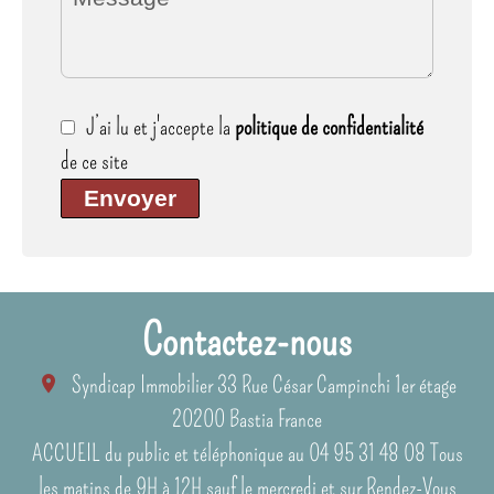
J’ai lu et j'accepte la
politique de confidentialité
de ce site
Envoyer
Contactez-nous
Syndicap Immobilier
33 Rue César Campinchi 1er étage
20200
Bastia France
ACCUEIL du public et téléphonique au 04 95 31 48 08 Tous
les matins de 9H à 12H sauf le mercredi
et sur Rendez-Vous