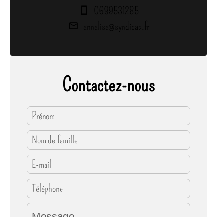
0699531285
annalisa@syndicap.fr
Contactez-nous