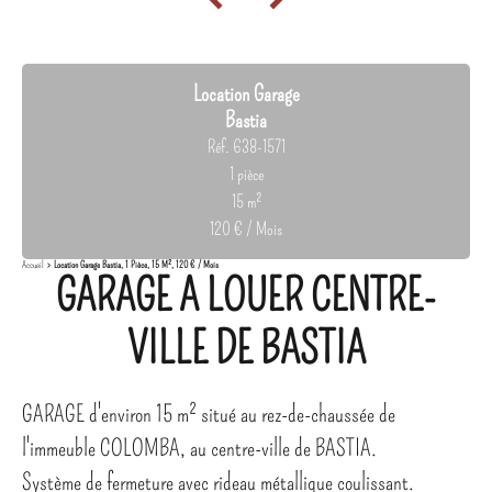
Location Garage
Bastia
Réf. 638-1571
1 pièce
15 m²
120 € / Mois
Accueil
Location Garage Bastia, 1 Pièce, 15 M², 120 € / Mois
GARAGE A LOUER CENTRE-
VILLE DE BASTIA
GARAGE d'environ 15 m² situé au rez-de-chaussée de
l'immeuble COLOMBA, au centre-ville de BASTIA.
Système de fermeture avec rideau métallique coulissant.